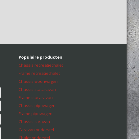
Populaire producten
Chassis recreatiechalet
Frame recreatiechalet
Chassis woonwagen
Chassis stacaravan
Frame stacaravan
Chassis pipowagen
Frame pipowagen
Chassis caravan
Caravan onderstel
Chalet onderstel