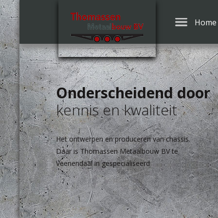
Home
Onderscheidend door
kennis en kwaliteit
Het ontwerpen en produceren van chassis.
Daar is Thomassen Metaalbouw BV te
Veenendaal in gespecialiseerd