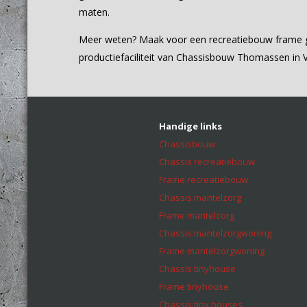
maten.
Meer weten? Maak voor een recreatiebouw frame ger
productiefaciliteit van Chassisbouw Thomassen in 
Handige links
Chassisbouw
Chassis recreatiebouw
Frame recreatiebouw
Chassis mantelzorg
Frame mantelzorg
Chassis mantelzorgwoning
Frame mantelzorgwoning
Chassis tinyhouse
Frame tinyhouse
Chassis tiny houses